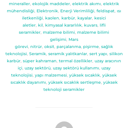
mineraller
,
ekolojik maddeler
,
elektrik akımı
,
elektrik
mühendisliği
,
Elektronik
,
Enerji Verimliliği
,
feldispat
,
ısı
iletkenliği
,
kaolen
,
karbür
,
kayalar
,
kesici
aletler
,
kil
,
kimyasal kararlılık
,
kuvars
,
lifli
seramikler
,
malzeme bilimi
,
malzeme bilimi
gelişimi
,
Mars
görevi
,
nitrür
,
oksit
,
parçalanma
,
pişirme
,
sağlık
teknolojisi
,
Seramik
,
seramik yalıtkanlar
,
sert yapı
,
silikon
karbür
,
süper kahraman
,
termal özellikler
,
uzay aracının
içi
,
uzay sektörü
,
uzay sektörü kullanımı
,
uzay
teknolojisi
,
yapı malzemesi
,
yüksek sıcaklık
,
yüksek
sıcaklık dayanımı
,
yüksek sıcaklık sertleşme
,
yüksek
teknoloji seramikler
YAZAR