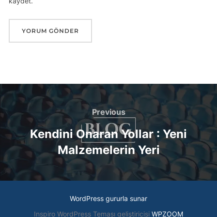
kaydet.
Yazı
gezinmesi
Previous
Previous
Kendini Onaran Yollar : Yeni
Malzemelerin Yeri
WordPress gururla sunar
Inspiro WordPress Teması geliştiricisi
WPZOOM