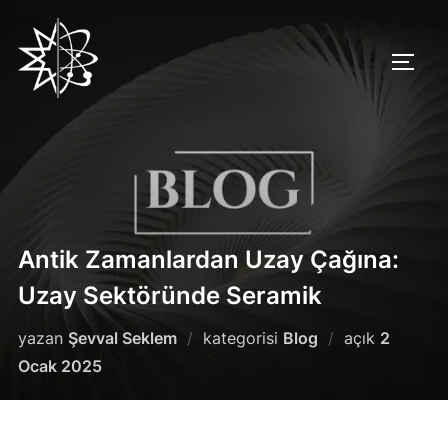
İçeriğe
geç
YAN 
Antik Zamanlardan Uzay Çağına:
Uzay Sektöründe Seramik
Yayımla
yazan
Şevval Seklem
kategorisi
Blog
açık
2
tarihi
Ocak 2025