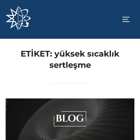
İçeriğe
geç
YAN 
ETIKET:
yüksek sıcaklık
sertleşme