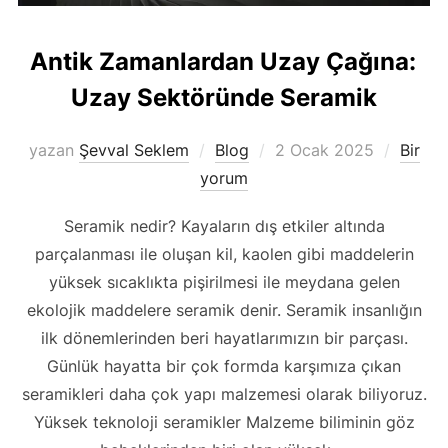
Antik Zamanlardan Uzay Çağına:
Uzay Sektöründe Seramik
Yayımlanma
yazan
Şevval Seklem
Blog
2 Ocak 2025
Bir
tarihi
yorum
Seramik nedir? Kayaların dış etkiler altında
parçalanması ile oluşan kil, kaolen gibi maddelerin
yüksek sıcaklıkta pişirilmesi ile meydana gelen
ekolojik maddelere seramik denir. Seramik insanlığın
ilk dönemlerinden beri hayatlarımızın bir parçası.
Günlük hayatta bir çok formda karşımıza çıkan
seramikleri daha çok yapı malzemesi olarak biliyoruz.
Yüksek teknoloji seramikler Malzeme biliminin göz