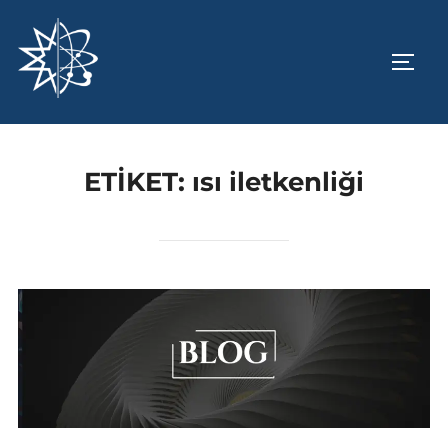
İçeriğe
geç
YAN 
ETIKET:
ısı iletkenliği