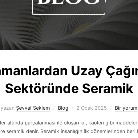
amanlardan Uzay Çağı
Sektöründe Seramik
Yayımlanma
yazan
Şevval Seklem
Blog
2 Ocak 2025
Bir yorum
tarihi
er altında parçalanması ile oluşan kil, kaolen gibi maddeleri
 seramik denir. Seramik insanlığın ilk dönemlerinden beri h