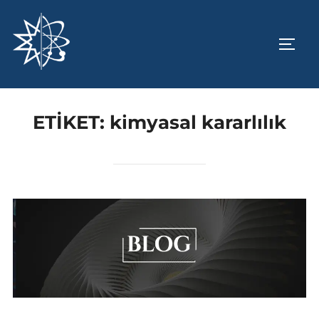
İçeriğe
geç
YAN 
ETIKET:
kimyasal kararlılık