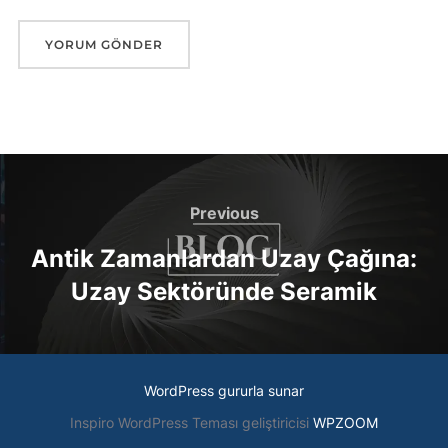
Yazı
gezinmesi
Previous
Previous
Antik Zamanlardan Uzay Çağına:
Uzay Sektöründe Seramik
WordPress gururla sunar
Inspiro WordPress Teması geliştiricisi
WPZOOM