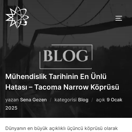
İçeriğe
geç
YAN 
Mühendislik Tarihinin En Ünlü
Hatası – Tacoma Narrow Köprüsü
Yayımlanm
yazan
Sena Gezen
kategorisi
Blog
açık
9 Ocak
tarihi
2025
Dünyanın en büyük açıklıklı üçüncü köprüsü olarak