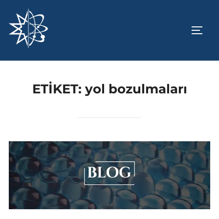
İçeriğe
geç
YAN 
ETIKET:
yol bozulmaları