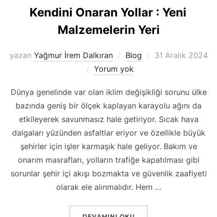
Kendini Onaran Yollar : Yeni
Malzemelerin Yeri
Yayımlanma
yazan
Yağmur İrem Dalkıran
Blog
31 Aralık 2024
tarihi
Yorum yok
Dünya genelinde var olan iklim değişikliği sorunu ülke
bazında geniş bir ölçek kaplayan karayolu ağını da
etkileyerek savunmasız hale getiriyor. Sıcak hava
dalgaları yüzünden asfaltlar eriyor ve özellikle büyük
şehirler için işler karmaşık hale geliyor. Bakım ve
onarım masrafları, yolların trafiğe kapatılması gibi
sorunlar şehir içi akışı bozmakta ve güvenlik zaafiyeti
olarak ele alınmalıdır. Hem …
“KENDINI ONARAN YOLLAR : YENI MAL
DEVAMINI OKU