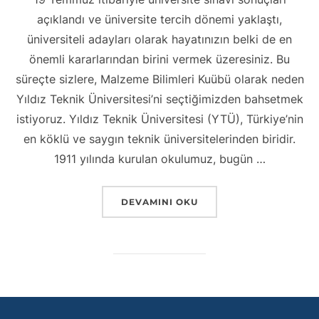
açıklandı ve üniversite tercih dönemi yaklaştı,
üniversiteli adayları olarak hayatınızın belki de en
önemli kararlarından birini vermek üzeresiniz. Bu
süreçte sizlere, Malzeme Bilimleri Kuübü olarak neden
Yıldız Teknik Üniversitesi’ni seçtiğimizden bahsetmek
istiyoruz. Yıldız Teknik Üniversitesi (YTÜ), Türkiye’nin
en köklü ve saygın teknik üniversitelerinden biridir.
1911 yılında kurulan okulumuz, bugün …
“YILDIZ TEKNIK’I TANIYALIM✨️”
DEVAMINI OKU