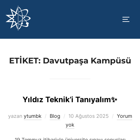
İçeriğe
geç
YAN 
ETIKET:
Davutpaşa Kampüsü
Yıldız Teknik’i Tanıyalım✨️
Yayımlanma
yazan
ytumbk
Blog
10 Ağustos 2025
Yorum
tarihi
yok
19 Temmuz itibariyle üniversite sınavı sonuçları